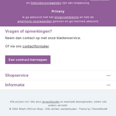
en
Gebruiksvoorwaarden
zijn van toepassing.
Privacy
Ik ga akkoord met het
privacyverklaring
en heb de
algemene voorwaarden
gelezen en ga hiermee akkoord.
Vragen of opmerkingen?
Neem dan contact op met onze klantenservice.
Of via ons
contactformulier
.
Een contract herroepen
Shopservice
Informatie
Alle prijzen incl. btw plus
verzendkosten
en eventuele bezorgkosten, indien niet
anders vermeld.
© 2026 Moofs Official Shop - Alle rechten voorbehouden. Theme by ThemeWare®