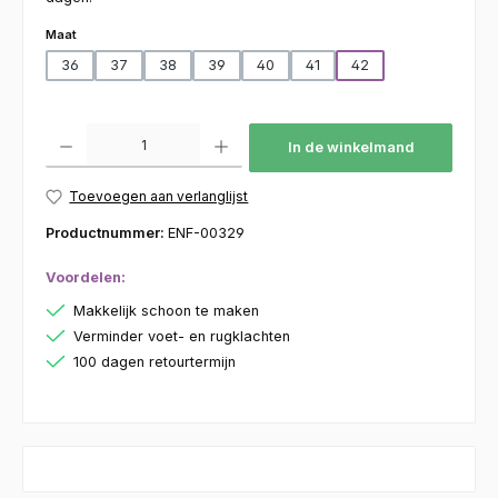
Selecteer
Maat
36
37
38
39
40
41
42
Producthoeveelheid: Voer de gewenste hoeveelheid in of gebruik de kno
In de winkelmand
Toevoegen aan verlanglijst
Productnummer:
ENF-00329
Voordelen:
Makkelijk schoon te maken
Verminder voet- en rugklachten
100 dagen retourtermijn