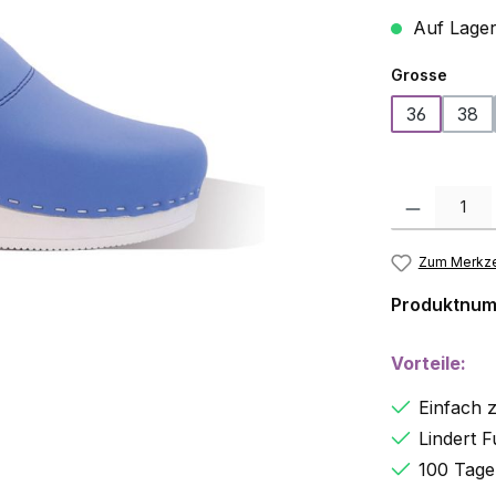
Auf Lage
ausw
Grosse
36
38
Produkt Anzah
Zum Merkze
Produktnu
Vorteile:
Einfach z
Lindert 
100 Tage