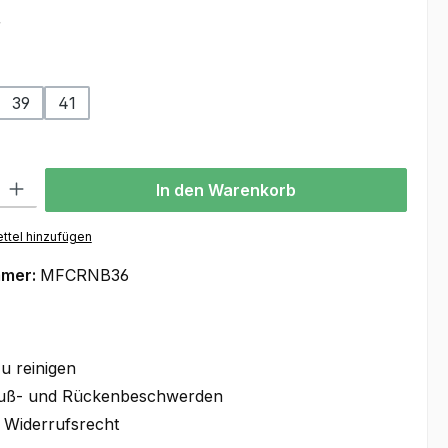
r
ählen
39
41
l: Gib den gewünschten Wert ein oder benutze die Schaltflächen um
In den Warenkorb
ttel hinzufügen
mmer:
MFCRNB36
u reinigen
Fuß- und Rückenbeschwerden
 Widerrufsrecht