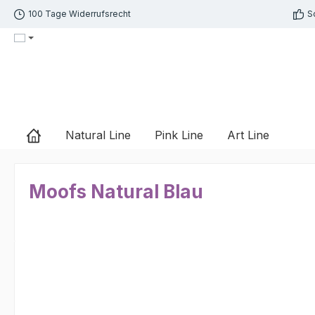
100 Tage Widerrufsrecht
S
m Hauptinhalt springen
Zur Suche springen
Zur Hauptnavigation springen
Natural Line
Pink Line
Art Line
Moofs Natural Blau
Bildergalerie überspringen